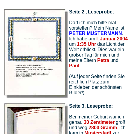
Seite 2 , Leseprobe:
Darf ich mich bitte mal
vorstellen? Mein Name ist
PETER MUSTERMANN
.
Ich habe am
l. Januar 2004
um
1:35 Uhr
das Licht der
Welt erblickt. Dies war ein
großer Tag für mich und
meine Eltern
Petra
und
Paul
.
(Auf jeder Seite finden Sie
reichlich Platz zum
Einkleben der schönsten
Bilder!)
Seite 3, Leseprobe:
Bei meiner Geburt war ich
genau
30 Zentimeter
groß
und wog
2800 Gramm
. Ich
kam in
Musterstadt
zur